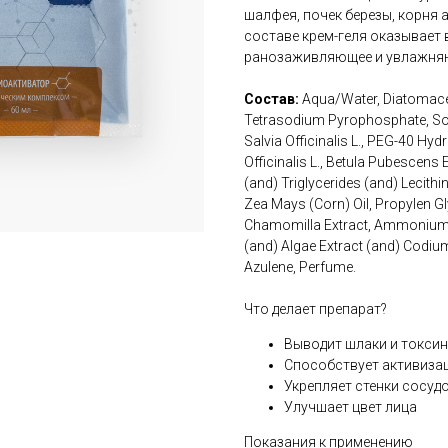
шалфея, почек березы, корня 
составе крем-геля оказывает
ранозаживляющее и увлажняю
Состав:
Aqua/Water, Diatomaceo
Tetrasodium Pyrophosphate, So
Salvia Officinalis L., PEG-40 Hyd
Officinalis L., Betula Pubescens
(and) Triglycerides (and) Lecith
Zea Mays (Corn) Oil, Propylen Gly
Chamomilla Extract, Ammonium A
(and) Algae Extract (and) Codium
Azulene, Perfume.
Что делает препарат?
Выводит шлаки и токси
Способствует активиза
Укрепляет стенки сосуд
Улучшает цвет лица
Показания к применению