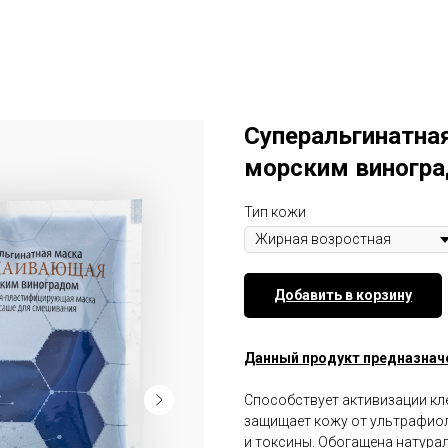
Суперальгинатна
морским виногр
Тип кожи
Добавить в корзину
Данный продукт предназнач
Способствует активизации кле
защищает кожу от ультрафиол
и токсины. Обогащена натура