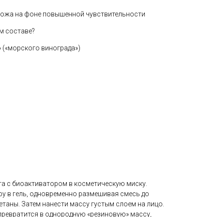
 кожа на фоне повышенной чувствительности
м составе?
» («морского винограда»)
а с биоактиватором в косметическую миску.
у в гель, одновременно размешивая смесь до
етаны. Затем нанести массу густым слоем на лицо.
 превратится в однородную «резиновую» массу,