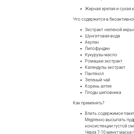
Жирная зрелая и сухая
Что содержится в биоактивно
Экстракт «зеленой икры
Шунгитовая вода
Азулен
Липофундин
Кукурузы масло
Ромашки экстракт
Календулы экстракт
Пантенол
Зеленый чай
Корень алтея
Плоды шиповника
Как применять?
Влить содержимое пакет
Медленно высыпать пудр
консистенции густой см
Через 7-10 минут маска