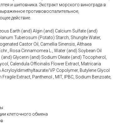
алтея и шиповника. Экстракт морского винограда в
 выраженное противовоспалительное,
щее действие.
us Earth (and) Algin (and) Calcium Sulfate (and)
lanum Tuberosum (Potato) Starch, Shungite Water,
rogenated Castor Oil, Camellia Sinensis, Althaea
 Echr., Rosa Cinnamomea L., Water (and) Soybean Oil
in (and) Glycerin (and) Sodium Oleate (and) Tocopherol,
col, Calendula Officinalis Flower Extract, Matricaria
cryloyldimethyltaurate/VP Copolymer, Butylene Glycol
 Fragile Extract, Panthenol , MIT, IPBC, Sodium Benzoate,
ны
ции клеточного обмена
ов