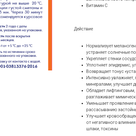
Витамин С
Действие
Нормализует меланогене
устраняет солнечные п
Укрепляет стенки сосуд
Уплотняет эпидермис, у
Возвращает тонус «уста
Интенсивно увлажняет, 
минералами, улучшает д
Обладает лифтинговым,
разглаживает мимическ
Уменьшает проявление в
рассасыванию застойны
Улучшает кровообращен
от негативного влияния
шлаки, токсины