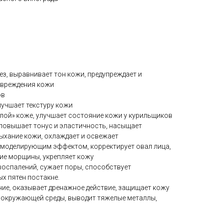
з, выравнивает тон кожи, предупреждает и
овреждения кожи
ов
лучшает текстуру кожи
лой» коже, улучшает состояние кожи у курильщиков
повышает тонус и эластичность, насыщает
ыхание кожи, охлаждает и освежает
 моделирующим эффектом, корректирует овал лица,
ие морщины, укрепляет кожу
оспалений, сужает поры, способствует
х пятен постакне.
ие, оказывает дренажное действие, защищает кожу
 окружающей среды, выводит тяжелые металлы,