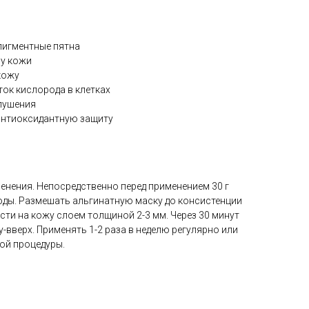
пигментные пятна
ру кожи
кожу
ок кислорода в клетках
лушения
нтиоксидантную защиту
нения. Непосредственно перед применением 30 г
воды. Размешать альгинатную маску до консистенции
сти на кожу слоем толщиной 2-3 мм. Через 30 минут
у-вверх. Применять 1-2 раза в неделю регулярно или
ой процедуры.