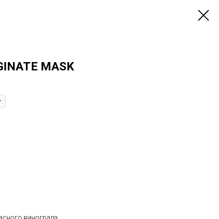
GINATE MASK
асного винограда