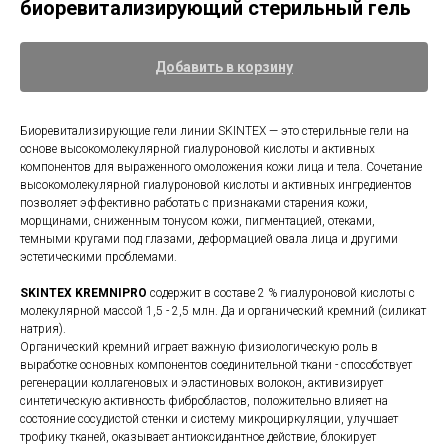
биоревитализирующий стерильный гель
Добавить в корзину
Биоревитализирующие гели линии SKINTEX — это стерильные гели на
основе высокомолекулярной гиалуроновой кислоты и активных
компонентов для выраженного омоложения кожи лица и тела. Сочетание
высокомолекулярной гиалуроновой кислоты и активных ингредиентов
позволяет эффективно работать с признаками старения кожи,
морщинами, сниженным тонусом кожи, пигментацией, отеками,
темными кругами под глазами, деформацией овала лица и другими
эстетическими проблемами.
SKINTEX KREMNIPRO
содержит в составе 2 % гиалуроновой кислоты с
молекулярной массой 1,5 - 2,5 млн. Да и органический кремний (силикат
натрия).
Органический кремний играет важную физиологическую роль в
выработке основных компонентов соединительной ткани - способствует
регенерации коллагеновых и эластиновых волокон, активизирует
синтетическую активность фибробластов, положительно влияет на
состояние сосудистой стенки и систему микроциркуляции, улучшает
трофику тканей, оказывает антиоксидантное действие, блокирует