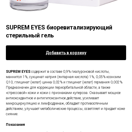
SUPREM EYES биоревитализирующий
стерильный гель
Добавить в корзину
SUPREM EYES
содержит в составе 0,9% гиалуроновой кислоты,
маннитол 1%, сукцинат натрия (янтарная кислота) 1%, 0,05% коэнзим
Q10, глицинат (хелат) цинка 0,02% и глицинат (хелат) германия 0,002%.
Предназначен для коррекции периорбитальной области, а также
«стрессовой» кожи и кожи с признаками купероза. Оказывает мощное
антиоксидантное и антигипоксантное действие, усиливает
микроциркуляцию и лимфодренаж, обладает противоотечным
действием, улучшает метаболические процессы, осветляет и придает коже
сияние.
Показания