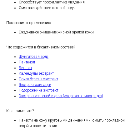
Способствует профилактике увядания
Смягчает действие жесткой воды
Показания к применению
Ежедневное очищение жирной зрелой кожи
Что содержится в биоактивном составе?
Шунгитовая вода
Пантенол
Биолин
Календулы экстракт
Почек березы экстракт
Экстракт эхинацеи
Подорожника экстракт
Экстракт «зеленой икры» («морского винограда»)
Как применять?
Нанести на кожу круговыми движениями, смыть прохладной
водой и нанести тоник.