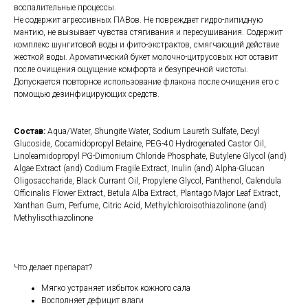
воспалительные процессы.
Не содержит агрессивных ПАВов. Не повреждает гидро-липидную
мантию, не вызывает чувства стягивания и пересушивания. Содержит
комплекс шунгитовой воды и фито-экстрактов, смягчающий действие
жесткой воды. Ароматический букет молочно-цитрусовых нот оставит
после очищения ощущение комфорта и безупречной чистоты.
Допускается повторное использование флакона после очищения его с
помощью дезинфицирующих средств.
Состав:
Aqua/Water, Shungite Water, Sodium Laureth Sulfate, Decyl
Glucoside, Cocamidopropyl Betaine, PEG-40 Hydrogenated Castor Oil,
Linoleamidopropyl PG-Dimonium Chloride Phosphate, Butylene Glycol (and)
Algae Extract (and) Codium Fragile Extract, Inulin (and) Alpha-Glucan
Oligosaccharide, Black Currant Oil, Propylene Glycol, Panthenol, Calendula
Officinalis Flower Extract, Betula Alba Extract, Plantago Major Leaf Extract,
Xanthan Gum, Perfume, Citric Acid, Methylchloroisothiazolinone (and)
Methylisothiazolinone
Что делает препарат?
Мягко устраняет избыток кожного сала
Восполняет дефицит влаги