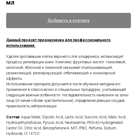
мл
Добавить в корзину
Данный продукт предназначен для профессионального
использования.
Удаляя ороговевшие клетки верхнего слоя эпидермиса, активизирует
процессы регенерации кожи. Комплекс фруктовых кислот: гликолевой,
молочной, яблочной и лимонной оказывает отшелушивающий,
увлажняющий, регенерирующий, отбеливающий и энхансерный
эффекты.
Использование препарата допускается после обучения методике его
применения в классических и специальных процедурах, учитывающей
следующие важные особенности: последовательность нанесения на зоны
лица (от менее к более чувствительным), определение реакции сосудов,
правильность нейтрализации.
Состав:
Aqua/Water, Glycolic Acid, Lactic Acid, Succinic Acid, Malic Acid,
Hydroxyethylcellulose, Pyruvic Acid, Neutrazenтм, PEG-40 Hydrogenated
Castor Oil, Citric Acid, Benzophenone-4, MIT, IPBC, Perfume, Sodium
Hydroxide, CI 14720