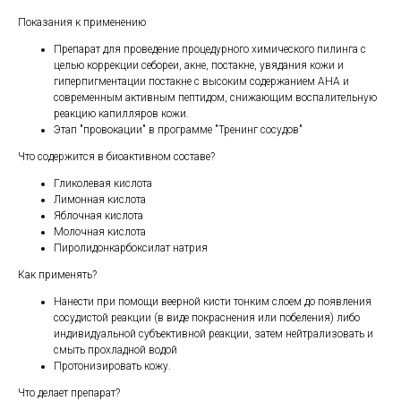
Показания к применению
Препарат для проведение процедурного химического пилинга с
целью коррекции себореи, акне, постакне, увядания кожи и
гиперпигментации постакне с высоким содержанием АНА и
современным активным пептидом, снижающим воспалительную
реакцию капилляров кожи.
Этап "провокации" в программе "Тренинг сосудов"
Что содержится в биоактивном составе?
Гликолевая кислота
Лимонная кислота
Яблочная кислота
Молочная кислота
Пиролидонкарбоксилат натрия
Как применять?
Нанести при помощи веерной кисти тонким слоем до появления
сосудистой реакции (в виде покраснения или побеления) либо
индивидуальной субъективной реакции, затем нейтрализовать и
смыть прохладной водой
Протонизировать кожу.
Что делает препарат?