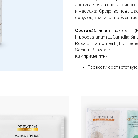
достигается за счёт двойног
и массажа. Средство повышае
сосудов, усиливает обменные
Состав:
Solanum Tuberosum (Po
Hippocastanum L., Camellia Sinen
Rosa Cinnamomea L., Echinacea P
Sodium Benzoate.
Как применять?
Провести соответствую