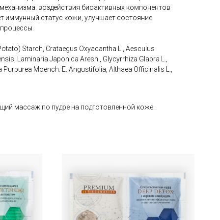
о механизма: воздействия биоактивных компонентов
т иммунный статус кожи, улучшает состояние
 процессы.
tato) Starch, Crataegus Oxyacantha L., Aesculus
sis, Laminaria Japonica Aresh., Glycyrrhiza Glabra L.,
urpurea Moench: E. Angustifolia, Althaea Officinalis L.,
щий массаж по пудре на подготовленной коже.