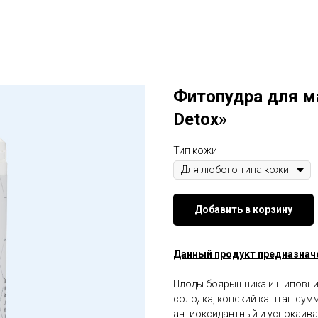
Фитопудра для м
Detox»
Тип кожи
Добавить в корзину
Данный продукт предназнач
Плоды боярышника и шиповника
солодка, конский каштан су
антиоксидантный и успокаив