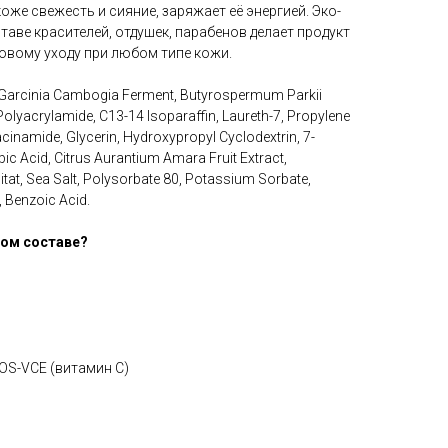
же свежесть и сияние, заряжает её энергией. Эко-
таве красителей, отдушек, парабенов делает продукт
овому уходу при любом типе кожи.
Garcinia Cambogia Ferment, Butyrospermum Parkii
 Polyacrylamide, C13-14 Isoparaffin, Laureth-7, Propylene
acinamide, Glycerin, Hydroxypropyl Cyclodextrin, 7-
ic Acid, Citrus Aurantium Amara Fruit Extract,
itat, Sea Salt, Polysorbate 80, Potassium Sorbate,
, Benzoic Acid.
ном составе?
OS-VCE (витамин С)