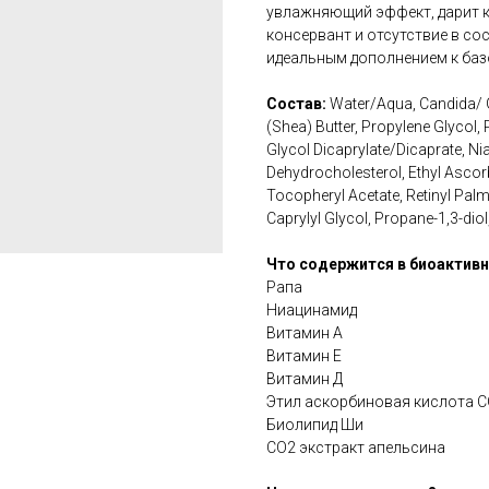
увлажняющий эффект, дарит ко
консервант и отсутствие в сос
идеальным дополнением к баз
Состав:
Water/Aqua, Candida/ 
(Shea) Butter, Propylene Glycol,
Glycol Dicaprylate/Dicaprate, Ni
Dehydrocholesterol, Ethyl Ascorb
Tocopheryl Acetate, Retinyl Palm
Caprylyl Glycol, Propane-1,3-diol
Что содержится в биоактив
Рапа
Ниацинамид
Витамин А
Витамин Е
Витамин Д
Этил аскорбиновая кислота C
Биолипид Ши
CO2 экстракт апельсина