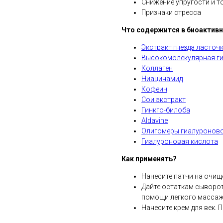
Снижение упругости и т
Признаки стресса
Что содержится в биоактив
Экстракт гнезда ласточ
Высокомолекулярная ги
Коллаген
Ниацинамид
Кофеин
Сои экстракт
Гинкго-билоба
Aldavine
Олигомеры гиалуронов
Гиалуроновая кислота
Как применять?
Нанесите патчи на очище
Дайте остаткам сыворо
помощи легкого массаж
Нанесите крем для век. 