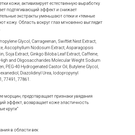
етки кожи, активизирует естественную выработку
вает подтягивающий эффект и снижает
ельные экстракты уменьшают отеки и «темные
ают кожу. Область вокруг глаз мгновенно выглядит
.
ropylene Glycol, Carrageenan, Swiftlet Nest Extract,
te, Ascophyllum Nodosum Extract, Asparagopsis
n, Soja Extract, Ginkgo Biloba Leaf Extract, Caffeine,
High and Oligosaccharides Molecular Weight Sodium
en, PEG-40 Hydrogenated Castor Oil, Butylene Glycol,
xanediol, Diazolidinyl Urea, Iodopropynyl
1, 77491, 77861.
ие морщин, предотвращает признаки увядания
ий эффект, возвращает коже эластичность
ые круги"
ания в области век