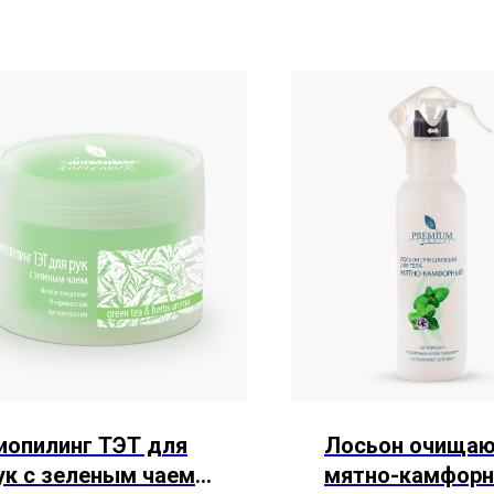
иопилинг ТЭТ для
Лосьон очища
ук с зеленым чаем
мятно-камфор