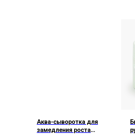
Аква-сыворотка для
Б
замедления роста
р