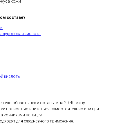
онуса кожи
ном составе?
ки
алуроновая кислота
ой кислоты
нную область век и оставьте на 20-40 минут.
тки полностью впитаться самостоятельно или при
а кончиками пальцев.
Подходят для ежедневного применения.