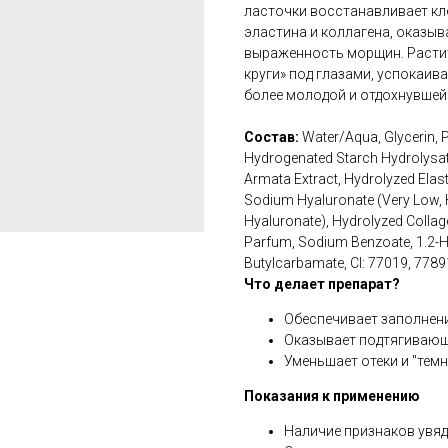
ласточки восстанавливает кл
эластина и коллагена, оказы
выраженность морщин. Растит
круги» под глазами, успокаив
более молодой и отдохнувшей
Состав:
Water/Aqua, Glycerin, P
Hydrogenated Starch Hydrolysa
Armata Extract, Hydrolyzed Elasti
Sodium Hyaluronate (Very Low, 
Hyaluronate), Hydrolyzed Collag
Parfum, Sodium Benzoate, 1.2-He
Butylcarbamate, Cl: 77019, 7789
Что делает препарат?
Обеспечивает заполнен
Оказывает подтягивающ
Уменьшает отеки и "темн
Показания к применению
Наличие признаков увяд