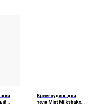
ющий
Крем-пудинг для
ный
тела Mint Milkshake