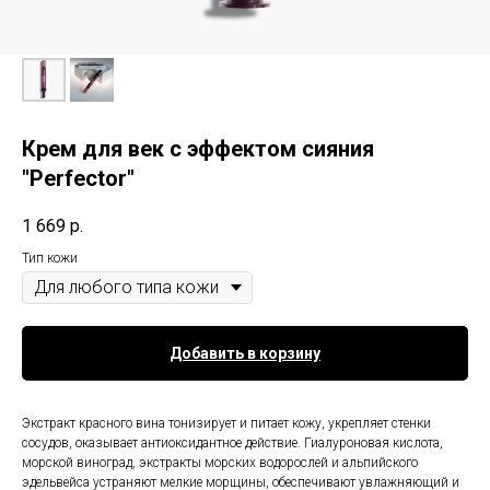
Крем для век с эффектом сияния
"Perfector"
1 669
р.
Тип кожи
Добавить в корзину
Экстракт красного вина тонизирует и питает кожу, укрепляет стенки
сосудов, оказывает антиоксидантное действие. Гиалуроновая кислота,
морской виноград, экстракты морских водорослей и альпийского
эдельвейса устраняют мелкие морщины, обеспечивают увлажняющий и