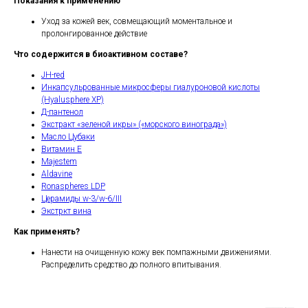
Показания к применению
Уход за кожей век, совмещающий моментальное и
пролонгированное действие
Что содержится в биоактивном составе?
JH-red
Инкапсульрованные микросферы гиалуроновой кислоты
(Hyalusphere XP)
Д-пантенол
Экстракт «зеленой икры» («морского винограда»)
Масло Цубаки
Витамин Е
Majestem
Aldavine
Ronaspheres LDP
Церамиды w-3/w-6/III
Экстркт вина
Как применять?
Нанести на очищенную кожу век помпажными движениями.
Распределить средство до полного впитывания.