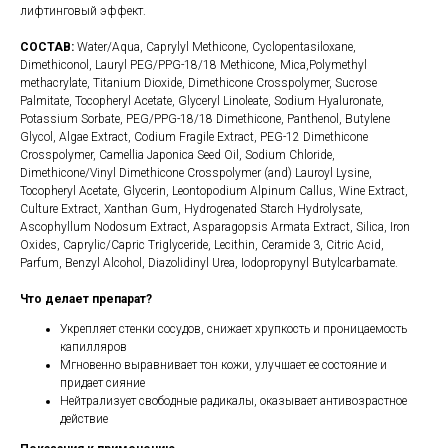
лифтинговый эффект.
СОСТАВ:
Water/Aqua, Caprylyl Methicone, Cyclopentasiloxane,
Dimethiconol, Lauryl PEG/PPG-18/18 Methicone, Mica,Polymethyl
methacrylate, Titanium Dioxide, Dimethicone Crosspolymer, Sucrose
Palmitate, Tocopheryl Acetate, Glyceryl Linoleate, Sodium Hyaluronate,
Potassium Sorbate, PEG/PPG-18/18 Dimethicone, Panthenol, Butylene
Glycol, Algae Extract, Codium Fragile Extract, PEG-12 Dimethicone
Crosspolymer, Camellia Japonica Seed Oil, Sodium Chloride,
Dimethicone/Vinyl Dimethicone Crosspolymer (and) Lauroyl Lysine,
Tocopheryl Acetate, Glycerin, Leontopodium Alpinum Callus, Wine Extract,
Culture Extract, Xanthan Gum, Hydrogenated Starch Hydrolysate,
Ascophyllum Nodosum Extract, Asparagopsis Armata Extract, Silica, Iron
Oxides, Caprylic/Capric Triglyceride, Lecithin, Ceramide 3, Citric Acid,
Parfum, Benzyl Alcohol, Diazolidinyl Urea, Iodopropynyl Butylcarbamate.
Что делает препарат?
Укрепляет стенки сосудов, снижает хрупкость и проницаемость
капилляров
Мгновенно выравнивает тон кожи, улучшает ее состояние и
придает сияние
Нейтрализует свободные радикалы, оказывает антивозрастное
действие