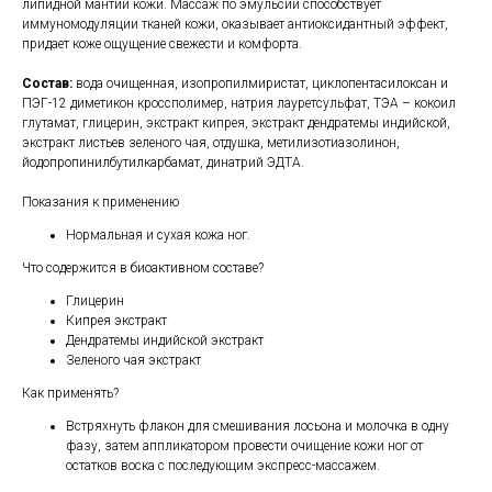
липидной мантии кожи. Массаж по эмульсии способствует
иммуномодуляции тканей кожи, оказывает антиоксидантный эффект,
придает коже ощущение свежести и комфорта.
Состав:
вода очищенная, изопропилмиристат, циклопентасилоксан и
ПЭГ-12 диметикон кроссполимер, натрия лауретсульфат, ТЭА – кокоил
глутамат, глицерин, экстракт кипрея, экстракт дендратемы индийской,
экстракт листьев зеленого чая, отдушка, метилизотиазолинон,
йодопропинилбутилкарбамат, динатрий ЭДТА.
Показания к применению
Нормальная и сухая кожа ног.
Что содержится в биоактивном составе?
Глицерин
Кипрея экстракт
Дендратемы индийской экстракт
Зеленого чая экстракт
Как применять?
Встряхнуть флакон для смешивания лосьона и молочка в одну
фазу, затем аппликатором провести очищение кожи ног от
остатков воска с последующим экспресс-массажем.