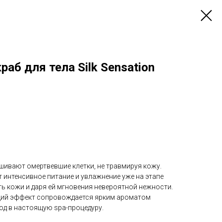
аб для тела Silk Sensation
шивают омертвевшие клетки, не травмируя кожу.
 интенсивное питание и увлажнение уже на этапе
ь кожи и даря ей мгновения невероятной нежности.
ий эффект сопровождается ярким ароматом
од в настоящую spa-процедуру.