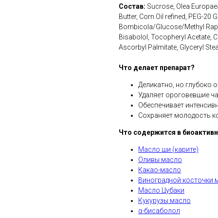
Состав:
Sucrose, Olea Europaea 
Butter, Corn Oil refined, PEG-20 
Bombicola/Glucose/Methyl Rapese
Bisabolol, Tocopheryl Acetate, C
Ascorbyl Palmitate, Glyceryl Stea
Что делает препарат?
Деликатно, но глубоко 
Удаляет ороговевшие ч
Обеспечивает интенсивн
Сохраняет молодость к
Что содержится в биоактив
Масло ши (карите)
Оливы масло
Какао-масло
Виноградной косточки 
Масло Цубаки
Кукурузы масло
α-бисаболол