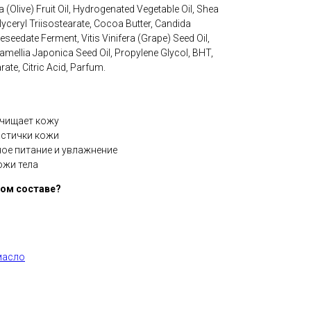
(Olive) Fruit Oil, Hydrogenated Vegetable Oil, Shea
Glyceryl Triisostearate, Cocoa Butter, Candida
edate Ferment, Vitis Vinifera (Grape) Seed Oil,
amellia Japonica Seed Oil, Propylene Glycol, BHT,
rate, Citric Acid, Parfum.
очищает кожу
астички кожи
ое питание и увлажнение
ожи тела
ном составе?
масло